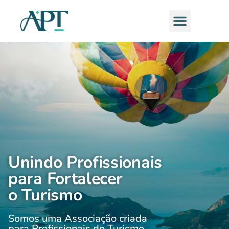
Ir
Menu
para
o
conteúdo
Unindo Profissionais
para Fortalecer
o Turismo
Somos uma Associação criada
para Profissionais do Turismo