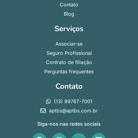
Contato
Blog
Serviços
Associar-se
Seguro Profissional
Contrato de filiação
Perguntas frequentes
Contato
(13) 99767-7001
aptbs@aptbs.com.br
Siga-nos nas redes sociais
F
I
Y
L