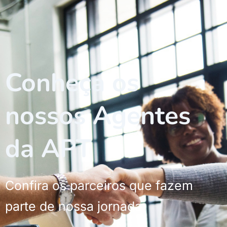
Conheça os
nossos Agentes
da APT
Confira os parceiros que fazem
parte de nossa jornada