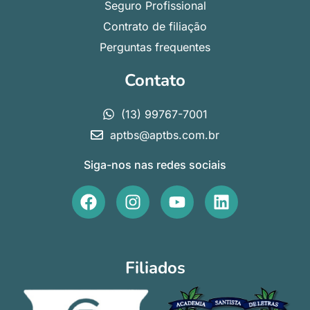
Seguro Profissional
Contrato de filiação
Perguntas frequentes
Contato
(13) 99767-7001
aptbs@aptbs.com.br
Siga-nos nas redes sociais
F
I
Y
L
a
n
o
i
c
s
u
n
e
t
t
k
b
a
u
e
Filiados
o
g
b
d
o
r
e
i
k
a
n