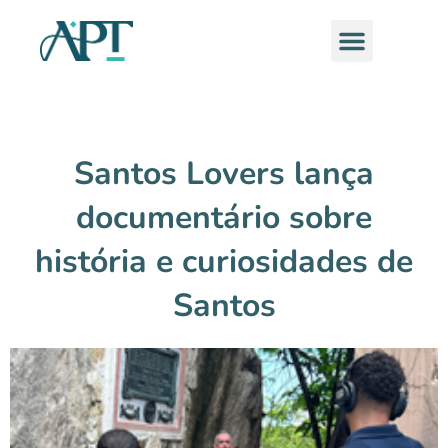
Ir
Menu
para
o
conteúdo
Santos Lovers lança
documentário sobre
história e curiosidades de
Santos