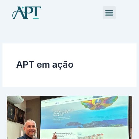
Ir
Menu
para
o
conteúdo
APT em ação