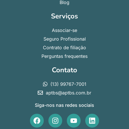
Blog
Serviços
Associar-se
Seguro Profissional
Contrato de filiação
Perguntas frequentes
Contato
(13) 99767-7001
aptbs@aptbs.com.br
Siga-nos nas redes sociais
F
I
Y
L
a
n
o
i