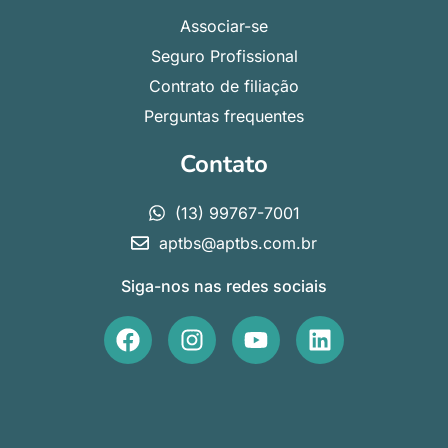
Associar-se
Seguro Profissional
Contrato de filiação
Perguntas frequentes
Contato
(13) 99767-7001
aptbs@aptbs.com.br
Siga-nos nas redes sociais
F
I
Y
L
a
n
o
i
c
s
u
n
e
t
t
k
b
a
u
e
o
g
b
d