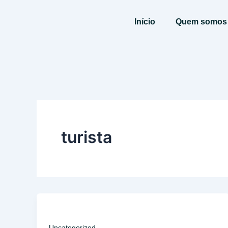
Ir
para
Início
Quem somos
o
conteúdo
turista
Uncategorized