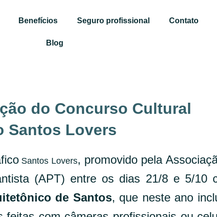
Benefícios
Seguro profissional
Contato
Blog
ição do Concurso Cultural
o Santos Lovers
fico
, promovido pela Associaç
Santos Lovers
antista (APT) entre os dias 21/8 e 5/10
uitetônico de Santos
, que neste ano incl
 feitas com câmeras profissionais ou celu