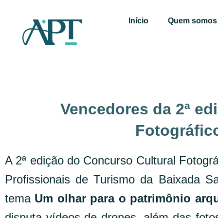
Ir
para
Início
Quem somos
o
conteúdo
Vencedores da 2ª ed
Fotográfic
A 2ª edição do Concurso Cultural Fotográ
Profissionais de Turismo da Baixada S
tema
Um olhar para o patrimônio arq
disputa vídeos de drones, além das fotos