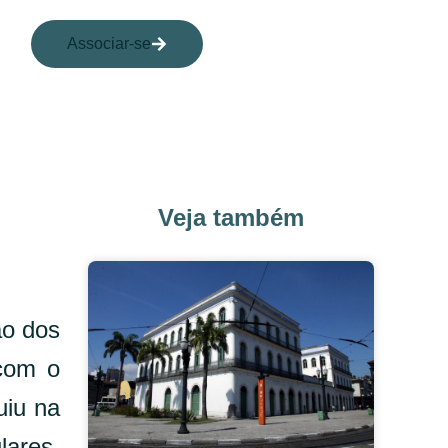
Associar-se
Veja também
ão dos
 com o
uiu na
lares.