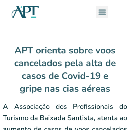
Ir
Menu
para
o
conteúdo
APT orienta sobre voos
cancelados pela alta de
casos de Covid-19 e
gripe nas cias aéreas
A Associação dos Profissionais do
Turismo da Baixada Santista, atenta ao
aumento de casos de voos cancelados