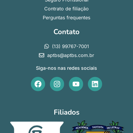
Contrato de filiação
Perguntas frequentes
Contato
(13) 99767-7001
aptbs@aptbs.com.br
Siga-nos nas redes sociais
F
I
Y
L
a
n
o
i
c
s
u
n
e
t
t
k
b
a
u
e
Filiados
o
g
b
d
o
r
e
i
k
a
n