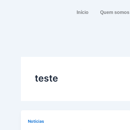
Ir
para
Início
Quem somos
o
conteúdo
teste
Notícias