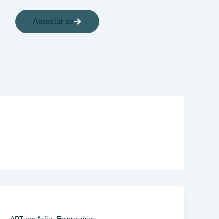
Associar-se
,
APT em Ação
Empresários