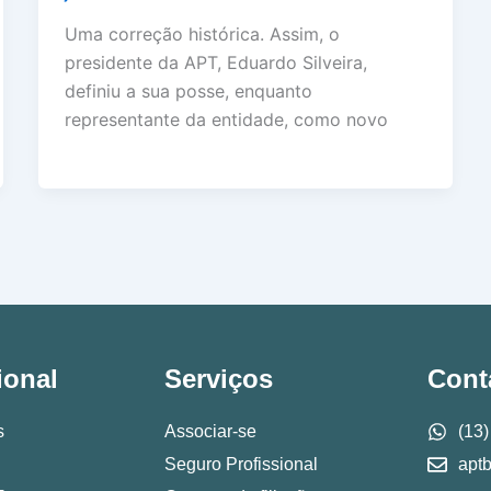
Uma correção histórica. Assim, o
presidente da APT, Eduardo Silveira,
definiu a sua posse, enquanto
representante da entidade, como novo
ional
Serviços
Cont
s
Associar-se
(13
Seguro Profissional
apt