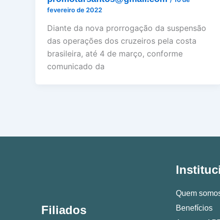
fevereiro de 2022
Diante da nova prorrogação da suspensão
das operações dos cruzeiros pela costa
brasileira, até 4 de março, conforme
comunicado da
Instituc
Quem somo
Filiados
Benefícios