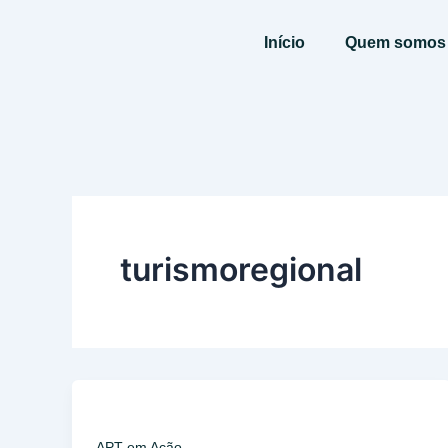
Ir
para
Início
Quem somos
o
conteúdo
turismoregional
APT em Ação