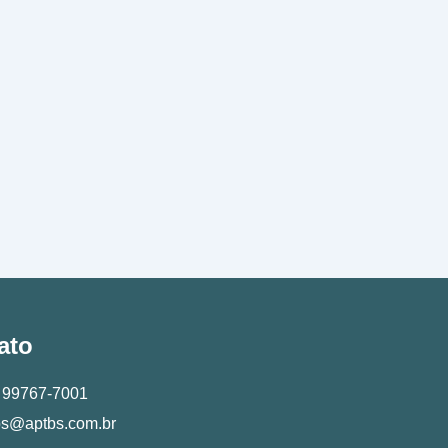
ato
) 99767-7001
bs@aptbs.com.br