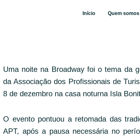
Ir
para
Início
Quem somos
o
conteúdo
Uma noite na Broadway foi o tema da g
da Associação dos Profissionais de Turi
8 de dezembro na casa noturna Isla Boni
O evento pontuou a retomada das tradic
APT, após a pausa necessária no perí