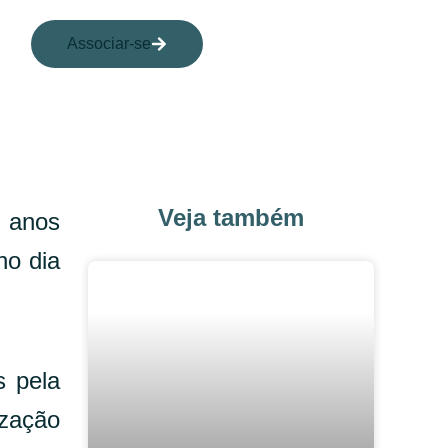
Associar-se
Veja também
5 anos
no dia
s pela
ização