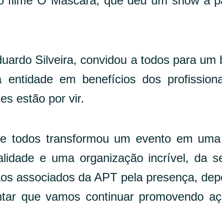
o filme O Máscara, que deu um show a p
duardo Silveira, convidou a todos para um 
a entidade em benefícios dos profission
s estão por vir.
de todos transformou um evento em uma
lidade e uma organização incrível, da 
aos associados da APT pela presença, dep
ntar que vamos continuar promovendo a