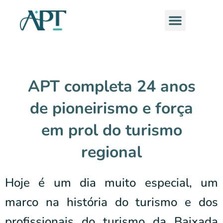
Ir
Menu
para
o
conteúdo
APT completa 24 anos
de pioneirismo e força
em prol do turismo
regional
Hoje é um dia muito especial, um
marco na história do turismo e dos
profissionais do turismo da Baixada