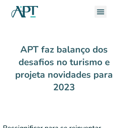
Ir
Menu
para
o
conteúdo
APT faz balanço dos
desafios no turismo e
projeta novidades para
2023