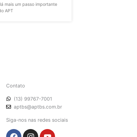
 dá mais um passo importante
 do APT
Contato
(13) 99767-7001
aptbs@aptbs.com.br
Siga-nos nas redes sociais
F
L
I
Y