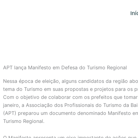
Ir
para
Iní
o
conteúdo
APT lança Manifesto em Defesa do Turismo Regional
Nessa época de eleição, alguns candidatos da região ab
tema do Turismo em suas propostas e projetos para os p
Com o objetivo de colaborar com os prefeitos que toma
janeiro, a Associação dos Profissionais do Turismo da Ba
(APT) preparou um documento denominado Manifesto e
Turismo Regional.
O Manifesto apresenta um eixo importante de ações que 