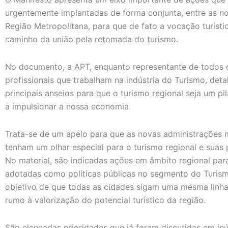
urgentemente implantadas de forma conjunta, entre as n
Região Metropolitana, para que de fato a vocação turísti
caminho da união pela retomada do turismo.
No documento, a APT, enquanto representante de todos 
profissionais que trabalham na indústria do Turismo, deta
principais anseios para que o turismo regional seja um pi
a impulsionar a nossa economia.
Trata-se de um apelo para que as novas administrações 
tenham um olhar especial para o turismo regional e suas 
No material, são indicadas ações em âmbito regional par
adotadas como políticas públicas no segmento do Turis
objetivo de que todas as cidades sigam uma mesma linh
rumo à valorização do potencial turístico da região.
São elencadas prioridades que já foram discutidas em in