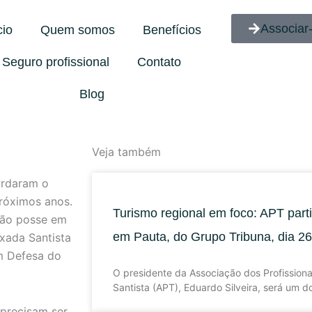
Associar
cio
Quem somos
Benefícios
Seguro profissional
Contato
Blog
Veja também
ordaram o
róximos anos.
Turismo regional em foco: APT part
rão posse em
em Pauta, do Grupo Tribuna, dia 2
ixada Santista
m Defesa do
O presidente da Associação dos Profission
Santista (APT), Eduardo Silveira, será um 
precisam ser