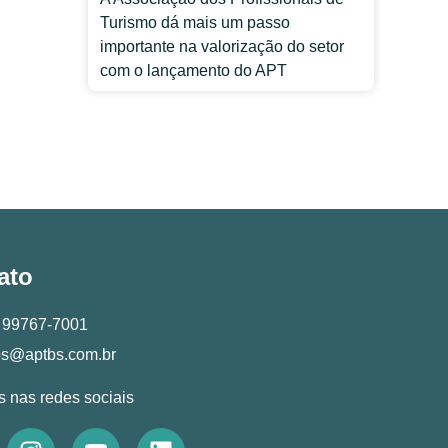
Turismo dá mais um passo
importante na valorização do setor
com o lançamento do APT
ato
) 99767-7001
bs@aptbs.com.br
s nas redes sociais
I
Y
L