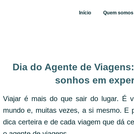
Ir
para
Início
Quem somos
o
conteúdo
Dia do Agente de Viagens:
sonhos em exper
Viajar é mais do que sair do lugar. É v
mundo e, muitas vezes, a si mesmo. E p
dica certeira e de cada viagem que dá cer
o agente de viagens.