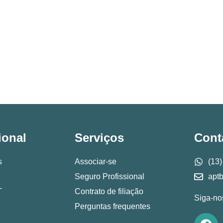
ional
Serviços
Cont
s
Associar-se
(13
Seguro Profissional
apt
T
Contrato de filiação
Siga-no
Perguntas frequentes
F