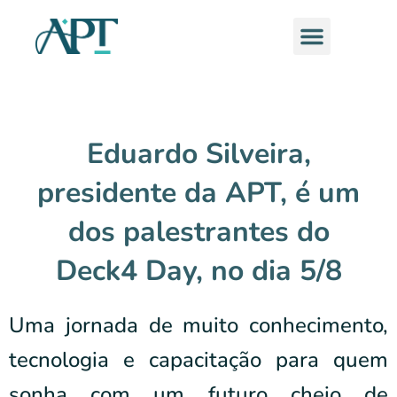
Ir
Menu
para
o
conteúdo
Eduardo Silveira,
presidente da APT, é um
dos palestrantes do
Deck4 Day, no dia 5/8
Uma jornada de muito conhecimento,
tecnologia e capacitação para quem
sonha com um futuro cheio de