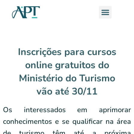
Ir
Menu
para
o
conteúdo
Inscrições para cursos
online gratuitos do
Ministério do Turismo
vão até 30/11
Os interessados em aprimorar
conhecimentos e se qualificar na área
de turismo têm até a próxima