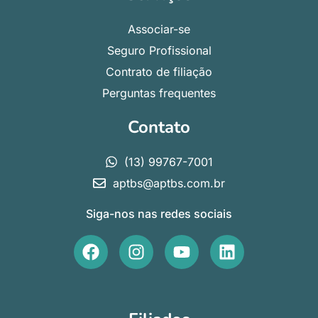
Associar-se
Seguro Profissional
Contrato de filiação
Perguntas frequentes
Contato
(13) 99767-7001
aptbs@aptbs.com.br
Siga-nos nas redes sociais
F
I
Y
L
a
n
o
i
c
s
u
n
e
t
t
k
b
a
u
e