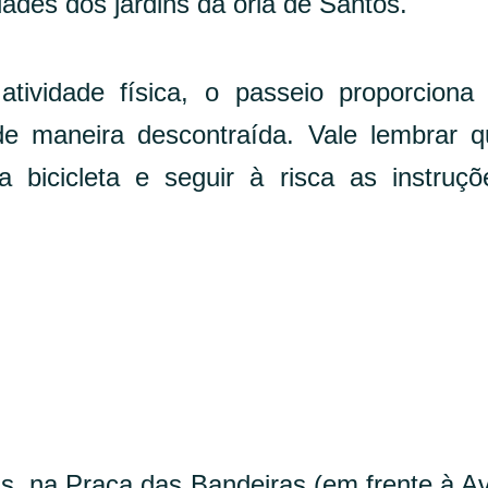
des dos jardins da orla de Santos.
tividade física, o passeio proporciona
e maneira descontraída. Vale lembrar 
ia bicicleta e seguir à risca as instruç
s, na Praça das Bandeiras (em frente à A