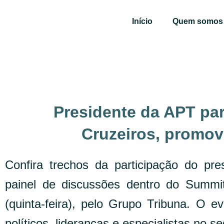
Ir
para
Início
Quem somos
o
conteúdo
Presidente da APT par
Cruzeiros, promov
Confira trechos da participação do pre
painel de discussões dentro do Summit
(quinta-feira), pelo Grupo Tribuna. O ev
políticos, lideranças e especialistas no s