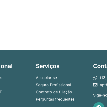
ional
Serviços
Cont
s
Associar-se
(13
Seguro Profissional
apt
T
Contrato de filiação
Siga-no
Perguntas frequentes
F