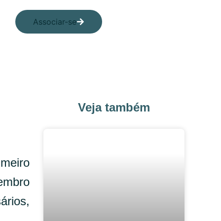
Associar-se
Veja também
imeiro
vembro
ários,