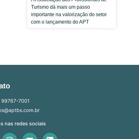
Turismo dá mais um passo
importante na valorização do setor
com o lançamento do APT
ato
) 99767-7001
bs@aptbs.com.br
s nas redes sociais
I
Y
L