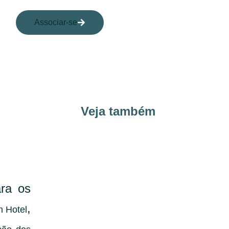
Associar-se
Veja também
ra os
,
n Hotel