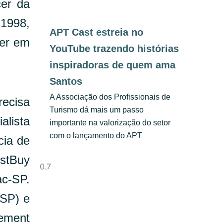
cer da
1998,
APT Cast estreia no
der em
YouTube trazendo histórias
inspiradoras de quem ama
Santos
A Associação dos Profissionais de
recisa
Turismo dá mais um passo
alista
importante na valorização do setor
com o lançamento do APT
cia de
estBuy
ac-SP.
USP) e
ement