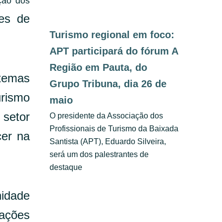
ção dos
es de
Turismo regional em foco:
APT participará do fórum A
Região em Pauta, do
 temas
Grupo Tribuna, dia 26 de
urismo
maio
 setor
O presidente da Associação dos
Profissionais de Turismo da Baixada
cer na
Santista (APT), Eduardo Silveira,
será um dos palestrantes de
destaque
nidade
mações