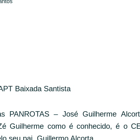
antos
PT Baixada Santista
das PANROTAS – José Guilherme Alcort
Zé Guilherme como é conhecido, é o C
 seu pai, Guillermo Alcorta.