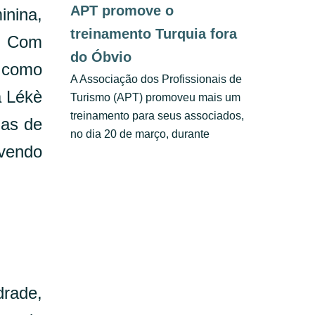
APT promove o
nina,
treinamento Turquia fora
o. Com
do Óbvio
s como
A Associação dos Profissionais de
a Lékè
Turismo (APT) promoveu mais um
treinamento para seus associados,
ias de
no dia 20 de março, durante
vendo
drade,