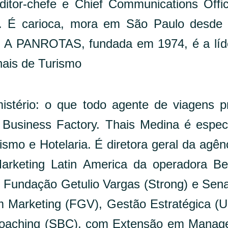
tor-chefe e Chief Communications Offi
 É carioca, mora em São Paulo desde 
. A PANROTAS, fundada em 1974, é a lí
nais de Turismo
mistério: o que todo agente de viagens p
 Business Factory. Thais Medina é especi
mo e Hotelaria. É diretora geral da agên
arketing Latin America da operadora B
a Fundação Getulio Vargas (Strong) e Sen
 Marketing (FGV), Gestão Estratégica (
Coaching (SBC), com Extensão em Manag