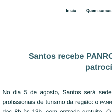
Ir
para
Início
Quem somos
o
conteúdo
Santos recebe PANRO
patroc
No dia 5 de agosto, Santos será sede
profissionais de turismo da região: o
PANR
das 8h às 13h, com entrada gratuita. O