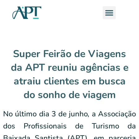
Ir
Menu
para
o
conteúdo
Super Feirão de Viagens
da APT reuniu agências e
atraiu clientes em busca
do sonho de viagem
No último dia 3 de junho, a Associação
dos Profissionais de Turismo da
Baixada Santista (APT), em parceria