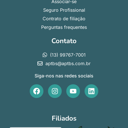
Associar-se
Seguro Profissional
Contrato de filiação
Perguntas frequentes
Contato
(13) 99767-7001
aptbs@aptbs.com.br
Siga-nos nas redes sociais
F
I
Y
L
a
n
o
i
c
s
u
n
e
t
t
k
b
a
u
e
Filiados
o
g
b
d